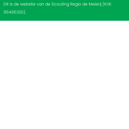
Dit is de website van de Scouting Regio de Meierij (KVK
95495320).