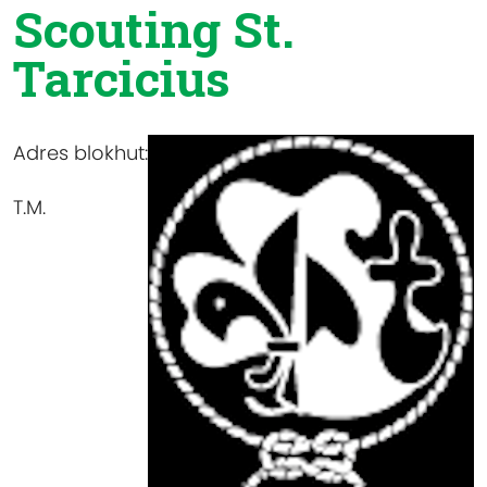
Scouting St.
Tarcicius
Adres blokhut:
T.M.